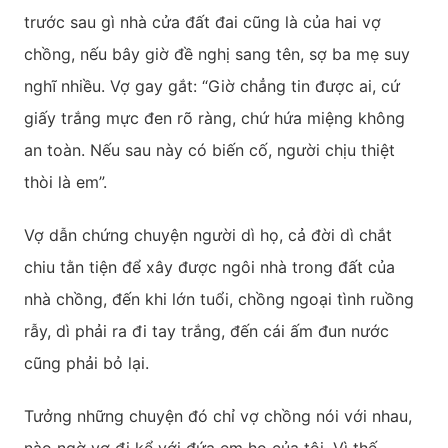
trước sau gì nhà cửa đất đai cũng là của hai vợ
chồng, nếu bây giờ đề nghị sang tên, sợ ba mẹ suy
nghĩ nhiều. Vợ gay gắt: “Giờ chẳng tin được ai, cứ
giấy trắng mực đen rõ ràng, chứ hứa miệng không
an toàn. Nếu sau này có biến cố, người chịu thiệt
thòi là em”.
Vợ dẫn chứng chuyện người dì họ, cả đời dì chắt
chiu tằn tiện để xây được ngôi nhà trong đất của
nhà chồng, đến khi lớn tuổi, chồng ngoại tình ruồng
rẫy, dì phải ra đi tay trắng, đến cái ấm đun nước
cũng phải bỏ lại.
Tưởng những chuyện đó chỉ vợ chồng nói với nhau,
nào ngờ vợ đi kể với đứa em họ của tôi. Vì thế,