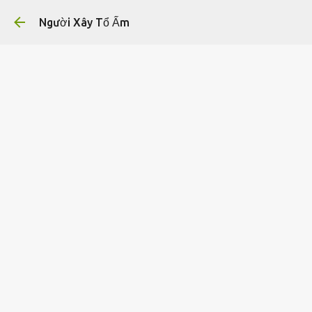
Chuyển đến nội dung ch
Người Xây Tổ Ấm