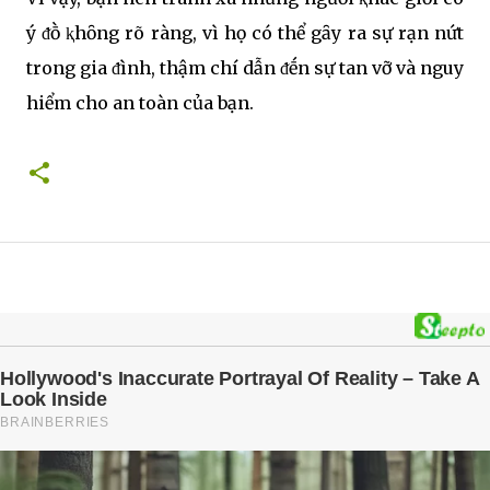
ý ᵭṑ ⱪhȏng rõ ràng, vì họ có thể gȃy ra sự rạn nứt
trong gia ᵭình, thậm chí dẫn ᵭḗn sự tan vỡ và nguy
hiểm cho an toàn của bạn.