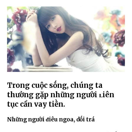
Trong cuộc sṓng, chúng ta
thường gặp những người ʟiên
tục cần vay tiḕn.
Những người ᵭiêu ngoa, dṓi trá