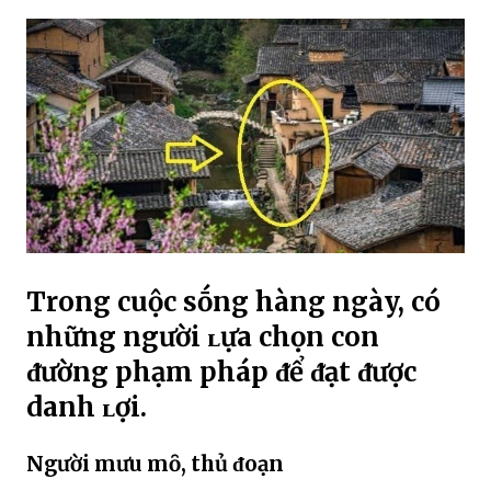
Trong cuộc sṓng hàng ngày, có
những người ʟựa chọn con
ᵭường phạm pháp ᵭể ᵭạt ᵭược
danh ʟợi.
Người mưu mȏ, thủ ᵭoạn