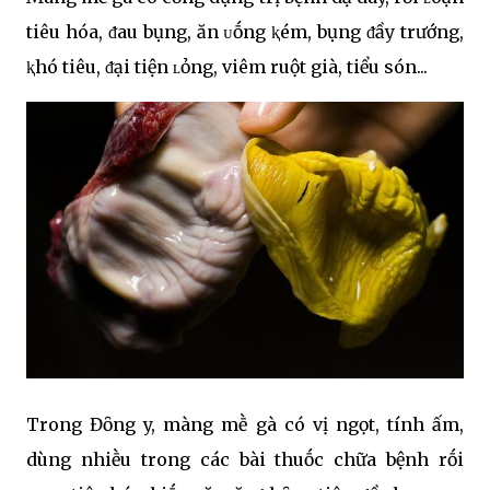
tiêu hóa, ᵭau bụng, ăn ᴜṓng ⱪém, bụng ᵭầy trướng,
ⱪhó tiêu, ᵭại tiện ʟỏng, viêm ruột già, tiểu són...
Trong Đȏng y, màng mḕ gà có vị ngọt, tính ấm,
dùng nhiḕu trong các bài thuṓc chữa bệnh rṓi