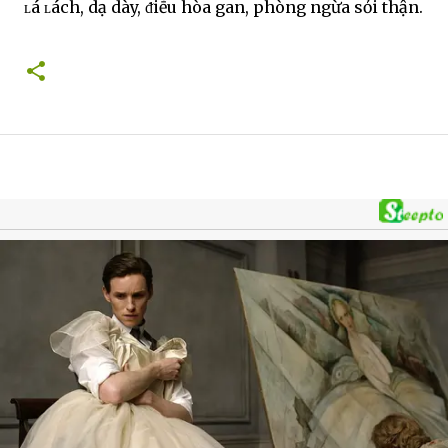
ʟá ʟách, dạ dày, ᵭiḕu hòa gan, phòng ngừa sỏi thận.