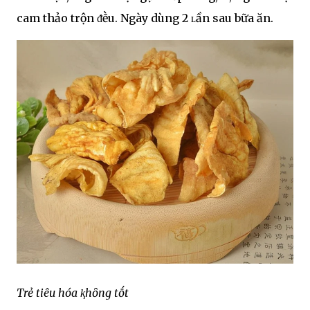
cam thảo trộn ᵭḕu. Ngày dùng 2 ʟần sau bữa ăn.
Trẻ tiêu hóa ⱪhȏng tṓt